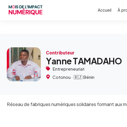
Accueil
À pr
Accueil
Contributeurs
Yanne TAMADAHO
Contributeur
Y
a
n
n
e
T
A
M
A
D
A
H
O
Entrepreneuriat
Cotonou · 🇧🇯 Bénin
Réseau de fabriques numériques solidaires formant aux m