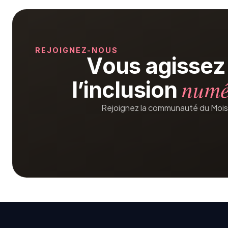
REJOIGNEZ-NOUS
V
o
u
s
a
g
i
s
s
e
z
n
u
m
l
’
i
n
c
l
u
s
i
o
n
Rejoignez la communauté du Mois