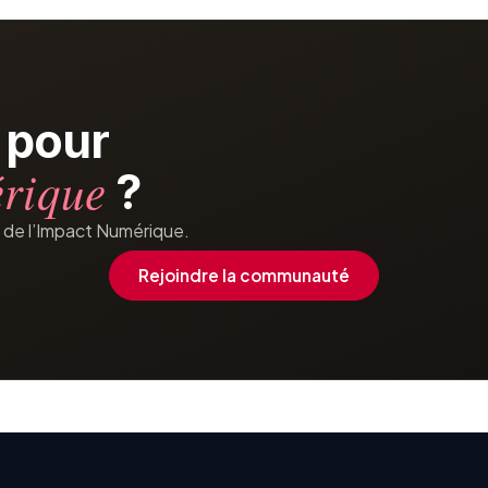
p
o
u
r
é
r
i
q
u
e
?
 de l’Impact Numérique.
Rejoindre la communauté