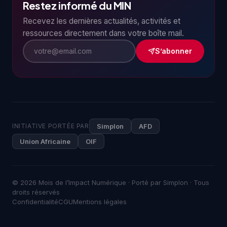
Restez informé du MIN
Recevez les dernières actualités, activités et
ressources directement dans votre boîte mail.
S’abonner
INITIATIVE PORTÉE PAR
Simplon
AFD
Union Africaine
OIF
© 2026 Mois de l’Impact Numérique · Porté par Simplon · Tous
droits réservés
Confidentialité
CGU
Mentions légales